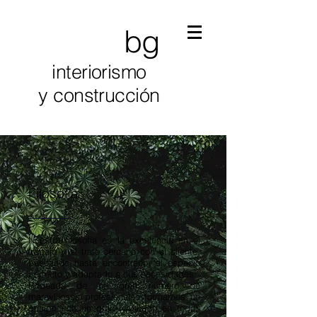
bg
interiorismo
y
construcción
Filosofía
Nuestra filosofía es la excelencia en el
trabajo y el trato cercano con el cliente,
buscando hasta encontrarlo, el espacio
perfecto y adaptado a sus necesidades.
Rodeada de un gran número de
maravillosos profesionales formamos un
equipo con un gran resultado en todos